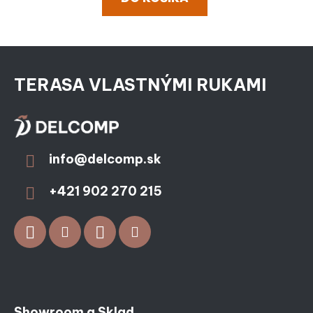
Zápätie
TERASA VLASTNÝMI RUKAMI
info
@
delcomp.sk
+421 902 270 215
Showroom a Sklad