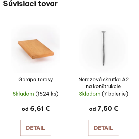
Súvisiaci tovar
Garapa terasy
Nerezová skrutka A2
na konštrukcie
Skladom
(1624 ks)
Skladom
(7 balenie)
6,61 €
7,50 €
od
od
DETAIL
DETAIL