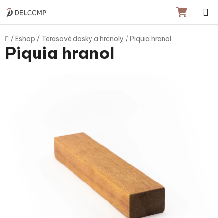
Prejsť na obsah
NÁKU
Domov
/
Eshop
/
Terasové dosky a hranoly
/
Piquia hranol
Piquia hranol