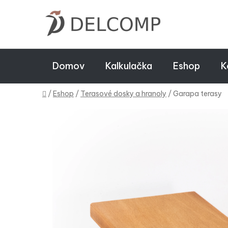
Prejsť na obsah
Domov
Kalkulačka
Eshop
K
Domov
/
Eshop
/
Terasové dosky a hranoly
/
Garapa terasy