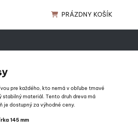
PRÁZDNY KOŠÍK
NÁKUPNÝ KOŠÍK
sy
ívou pre každého, kto nemá v obľube tmavé
 stabilný materiál. Tento druh dreva má
ň je dostupný za výhodné ceny.
írka 145 mm