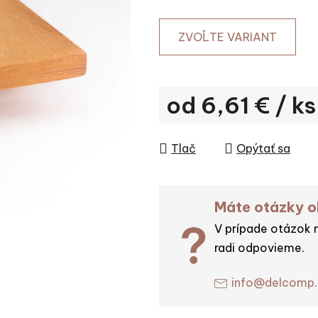
ZVOĽTE VARIANT
od
6,61 €
/ ks
Jednotková cena:
Tlač
Opýtať sa
Máte otázky 
V prípade otázok 
radi odpovieme.
info@delcomp.