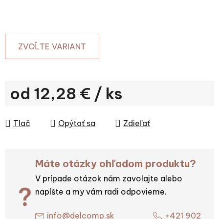
ZVOĽTE VARIANT
od
12,28 €
/ ks
Jednotková cena:
Tlač
Opýtať sa
Zdieľať
Máte otázky ohľadom produktu?
V prípade otázok nám zavolajte alebo
napíšte a my vám radi odpovieme.
info@delcomp.sk
+421 902