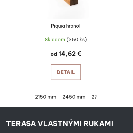
Piquia hranol
Skladom
(350 ks)
14,62 €
od
DETAIL
2150 mm
2450 mm
2750 mm
305
Zápätie
TERASA VLASTNÝMI RUKAMI