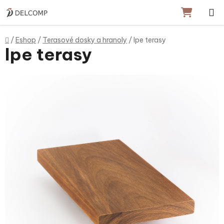
Prejsť na obsah
NÁKU
Domov
/
Eshop
/
Terasové dosky a hranoly
/
Ipe terasy
Ipe terasy