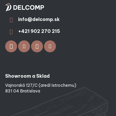
info
@
delcomp.sk
+421 902 270 215
Showroom a Sklad
Vajnorská 127/C (areál Istrochemu)
831 04 Bratislava