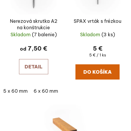
Nerezová skrutka A2
SPAX vrták s frézkou
na konštrukcie
Skladom
(7 balenie)
Skladom
(3 ks)
7,50 €
5 €
od
Jednotková cena:
5 € / 1 ks
DETAIL
DO KOŠÍKA
5 x 60 mm
6 x 60 mm
6 x 80 mm
6 x 100 mm
6