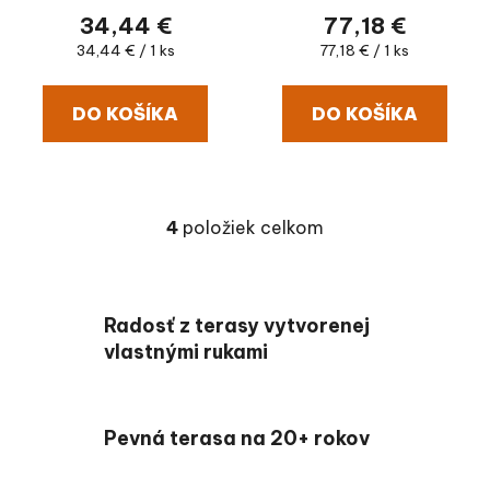
34,44 €
77,18 €
Jednotková cena:
Jednotková cena:
34,44 € / 1 ks
77,18 € / 1 ks
DO KOŠÍKA
DO KOŠÍKA
4
položiek celkom
Ovládacie prvky výpis
Radosť z terasy vytvorenej
vlastnými rukami
Pevná terasa na 20+ rokov