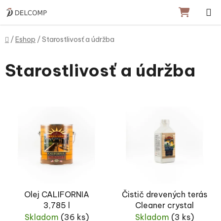
Prejsť na obsah
NÁKU
Domov
/
Eshop
/
Starostlivosť a údržba
Starostlivosť a údržba
Výpis produktov
Olej CALIFORNIA
Čistič drevených terás
3,785 l
Cleaner crystal
Skladom
(36 ks)
Skladom
(3 ks)