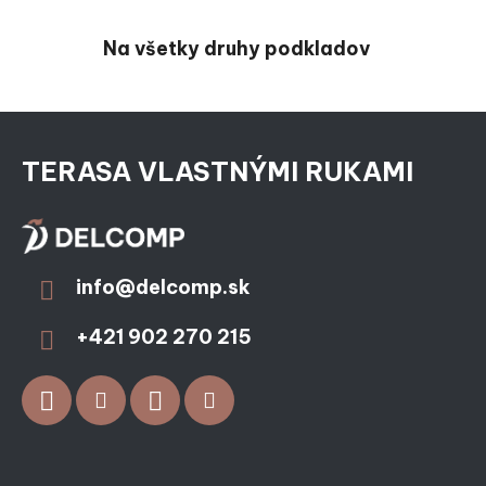
Na všetky druhy podkladov
Zápätie
TERASA VLASTNÝMI RUKAMI
info
@
delcomp.sk
+421 902 270 215