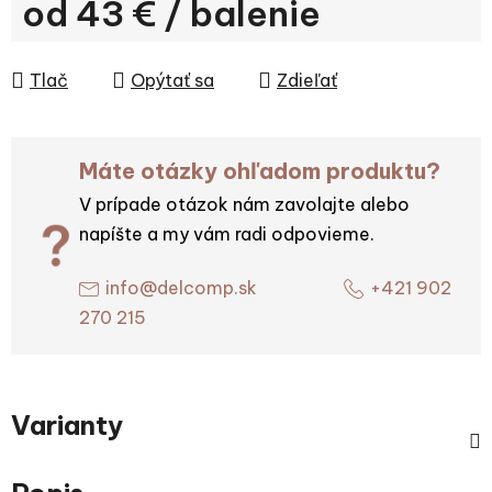
od
43 €
/ balenie
Jednotková cena:
Tlač
Opýtať sa
Zdieľať
Máte otázky ohľadom produktu?
V prípade otázok nám zavolajte alebo
napíšte a my vám radi odpovieme.
info@delcomp.sk
+421 902
270 215
Varianty