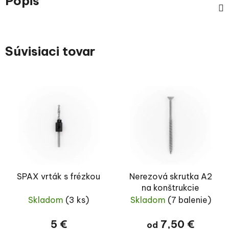
Popis
Súvisiaci tovar
SPAX vrták s frézkou
Nerezová skrutka A2
na konštrukcie
Skladom
(3 ks)
Skladom
(7 balenie)
5 €
7,50 €
od