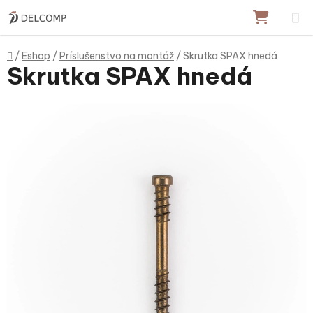
Prejsť na obsah
NÁKU
Domov
/
Eshop
/
Príslušenstvo na montáž
/
Skrutka SPAX hnedá
Skrutka SPAX hnedá